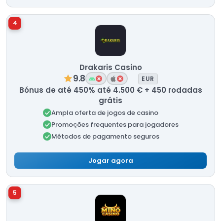
4
Drakaris Casino
9.8
EUR
Bónus de até 450% até 4.500 € + 450 rodadas
grátis
Ampla oferta de jogos de casino
Promoções frequentes para jogadores
Métodos de pagamento seguros
Jogar agora
5