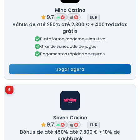
Mino Casino
9.7
EUR
Bónus de até 250% até 2.300 € + 400 rodadas
grátis
Plataforma moderna e intuitiva
Grande variedade de jogos
Pagamentos rápidos e seguros
Jogar agora
6
Seven Casino
9.7
EUR
Bónus de até 450% até 7.500 € + 10% de
cashback