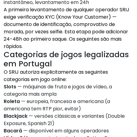
instantâneo, levantamento em 24h
A primeira levantamento de qualquer operador SRIJ
exige verificação KYC (Know Your Customer) —
documento de identificação, comprovativo de
morada, por vezes selfie. Esta etapa pode adicionar
24-48h ao primeiro saque. Os seguintes são mais
rápidos.
Categorias de jogos legalizadas
em Portugal
O SRIJ autoriza explicitamente as seguintes
categorias em jogo online:
Slots
— máquinas de fruta e jogos de vídeo, a
categoria mais ampla
Roleta
— europeia, francesa e americana (a
americana tem RTP pior, evitar)
Blackjack
— versões clássicas e variantes (Double
Exposure, Spanish 21)
Bacará
— disponível em alguns operadores