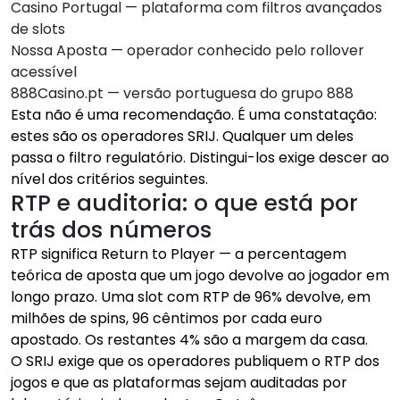
Casino Portugal — plataforma com filtros avançados
de slots
Nossa Aposta — operador conhecido pelo rollover
acessível
888Casino.pt — versão portuguesa do grupo 888
Esta não é uma recomendação. É uma constatação:
estes são os operadores SRIJ. Qualquer um deles
passa o filtro regulatório. Distingui-los exige descer ao
nível dos critérios seguintes.
RTP e auditoria: o que está por
trás dos números
RTP significa Return to Player — a percentagem
teórica de aposta que um jogo devolve ao jogador em
longo prazo. Uma slot com RTP de 96% devolve, em
milhões de spins, 96 cêntimos por cada euro
apostado. Os restantes 4% são a margem da casa.
O SRIJ exige que os operadores publiquem o RTP dos
jogos e que as plataformas sejam auditadas por