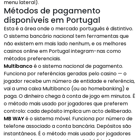
menu lateral).
Métodos de pagamento
disponíveis em Portugal
Esta é a área onde o mercado português é distintivo.
O sistema bancário nacional tem ferramentas que
não existem em mais lado nenhum, e os melhores
casinos online em Portugal integram-nas como
métodos preferenciais.
Multibanco
é o sistema nacional de pagamento.
Funciona por referências geradas pelo casino — o
jogador recebe um número de entidade e referência,
vai a uma caixa Multibanco (ou ao homebanking) e
paga. O dinheiro chega à conta de jogo em minutos. É
o método mais usado por jogadores que preferem
controlo: cada depósito implica um acto deliberado.
MB WAY
é o sistema móvel. Funciona por número de
telefone associado a conta bancária. Depósitos são
instantâneos. É o método mais usado por jogadores