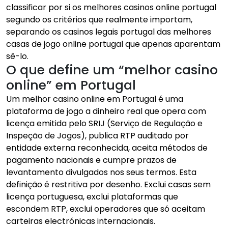
classificar por si os melhores casinos online portugal
segundo os critérios que realmente importam,
separando os casinos legais portugal das melhores
casas de jogo online portugal que apenas aparentam
sê-lo.
O que define um “melhor casino
online” em Portugal
Um melhor casino online em Portugal é uma
plataforma de jogo a dinheiro real que opera com
licença emitida pelo SRIJ (Serviço de Regulação e
Inspeção de Jogos), publica RTP auditado por
entidade externa reconhecida, aceita métodos de
pagamento nacionais e cumpre prazos de
levantamento divulgados nos seus termos. Esta
definição é restritiva por desenho. Exclui casas sem
licença portuguesa, exclui plataformas que
escondem RTP, exclui operadores que só aceitam
carteiras electrónicas internacionais.