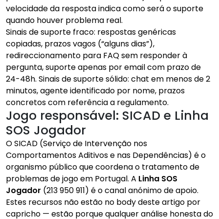
velocidade da resposta indica como será o suporte
quando houver problema real.
Sinais de suporte fraco: respostas genéricas
copiadas, prazos vagos (“alguns dias”),
redireccionamento para FAQ sem responder à
pergunta, suporte apenas por email com prazo de
24-48h. Sinais de suporte sólido: chat em menos de 2
minutos, agente identificado por nome, prazos
concretos com referência a regulamento.
Jogo responsável: SICAD e Linha
SOS Jogador
O SICAD (Serviço de Intervenção nos
Comportamentos Aditivos e nas Dependências) é o
organismo público que coordena o tratamento de
problemas de jogo em Portugal. A
Linha SOS
Jogador
(213 950 911) é o canal anónimo de apoio.
Estes recursos não estão no body deste artigo por
capricho — estão porque qualquer análise honesta do