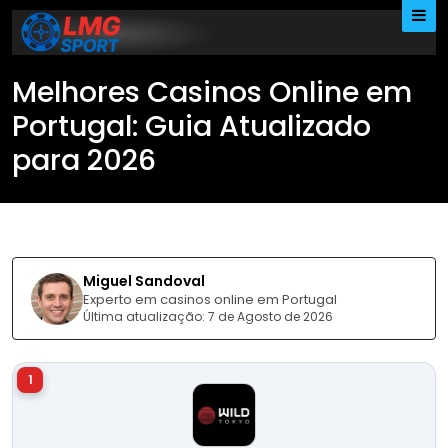
Skip
to
content
Melhores Casinos Online em
Portugal: Guia Atualizado
para 2026
Miguel Sandoval
Experto em casinos online em Portugal
Última atualização: 7 de Agosto de 2026
1