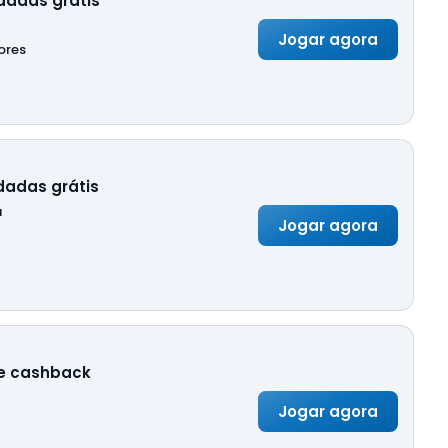
dadas grátis
Jogar agora
ores
dadas grátis
a
Jogar agora
de cashback
Jogar agora