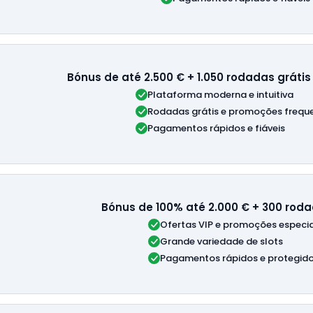
Bónus de até 2.500 € + 1.050 rodadas grátis
Plataforma moderna e intuitiva
Rodadas grátis e promoções frequ
Pagamentos rápidos e fiáveis
Bónus de 100% até 2.000 € + 300 roda
Ofertas VIP e promoções especia
Grande variedade de slots
Pagamentos rápidos e protegid