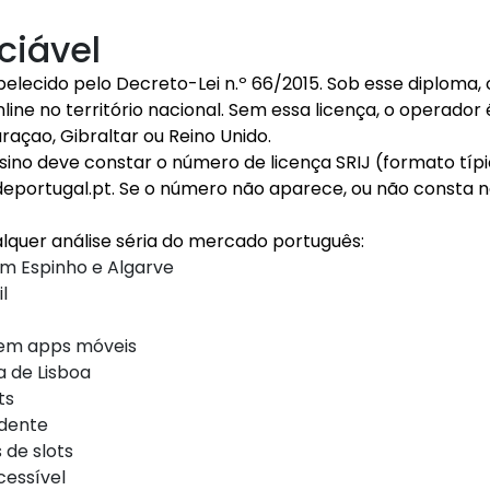
ociável
belecido pelo Decreto-Lei n.º 66/2015. Sob esse diploma, o
line no território nacional. Sem essa licença, o operador
açao, Gibraltar ou Reino Unido.
asino deve constar o número de licença SRIJ (formato típi
odeportugal.pt. Se o número não aparece, ou não consta na 
quer análise séria do mercado português:
em Espinho e Algarve
l
 em apps móveis
a de Lisboa
ts
ndente
 de slots
cessível