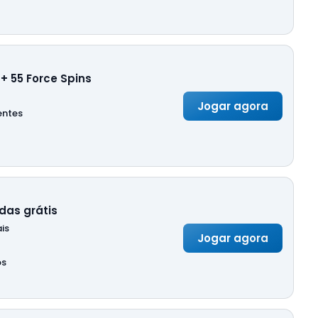
 + 55 Force Spins
Jogar agora
entes
das grátis
is
Jogar agora
os