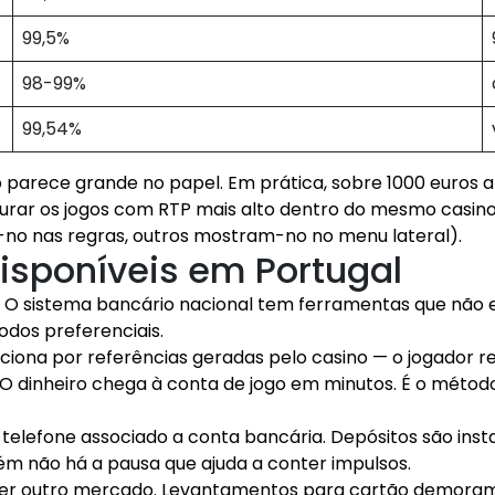
99,5%
98-99%
99,54%
 parece grande no papel. Em prática, sobre 1000 euros a
curar os jogos com RTP mais alto dentro do mesmo casino 
-no nas regras, outros mostram-no no menu lateral).
sponíveis em Portugal
o. O sistema bancário nacional tem ferramentas que não
dos preferenciais.
iona por referências geradas pelo casino — o jogador r
O dinheiro chega à conta de jogo em minutos. É o métod
telefone associado a conta bancária. Depósitos são ins
m não há a pausa que ajuda a conter impulsos.
r outro mercado. Levantamentos para cartão demoram 1-