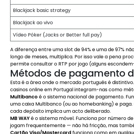
Blackjack basic strategy
Blackjack ao vivo
Vídeo Póker (Jacks or Better full pay)
A diferença entre uma slot de 94% e uma de 97% não
longo de meses, multiplica. Por isso vale a pena pro
permite consultar o RTP por jogo (alguns escondem
Métodos de pagamento di
Esta é a área onde o mercado português é distintiv
casinos online em Portugal integram-nas como méto
Multibanco
é o sistema nacional de pagamento. Func
uma caixa Multibanco (ou ao homebanking) e paga. 
cada depósito implica um acto deliberado.
MB WAY
é o sistema móvel. Funciona por número de 
jogam frequentemente — não há fricção, mas també
Cartão Visa/Mastercard
funciona como em qualque