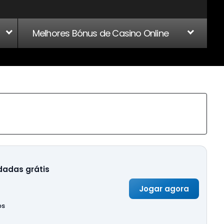
 Atualizado para
Melhores Bónus de Casino Online
dadas grátis
Jogar agora
os