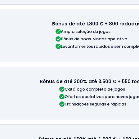
Bónus de até 1.800 € + 800 rodadas
Ampla seleção de jogos
Bónus de boas-vindas apelativo
Levantamentos rápidos e sem compl
Bónus de até 300% até 3.500 € + 550 ro
Catálogo completo de jogos
Ofertas apelativas para novos joga
Transações seguras e rápidas