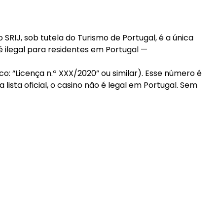
 SRIJ, sob tutela do Turismo de Portugal, é a única
 é ilegal para residentes em Portugal —
co: “Licença n.º XXX/2020” ou similar). Esse número é
lista oficial, o casino não é legal em Portugal. Sem