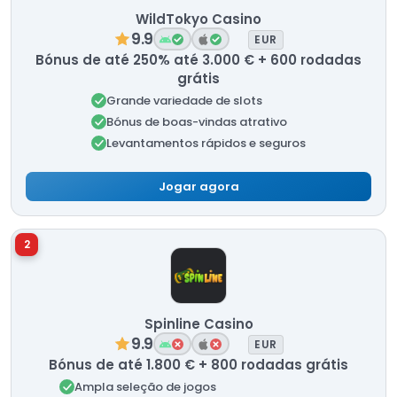
WildTokyo Casino
9.9
EUR
Bónus de até 250% até 3.000 € + 600 rodadas
grátis
Grande variedade de slots
Bónus de boas-vindas atrativo
Levantamentos rápidos e seguros
Jogar agora
2
Spinline Casino
9.9
EUR
Bónus de até 1.800 € + 800 rodadas grátis
Ampla seleção de jogos