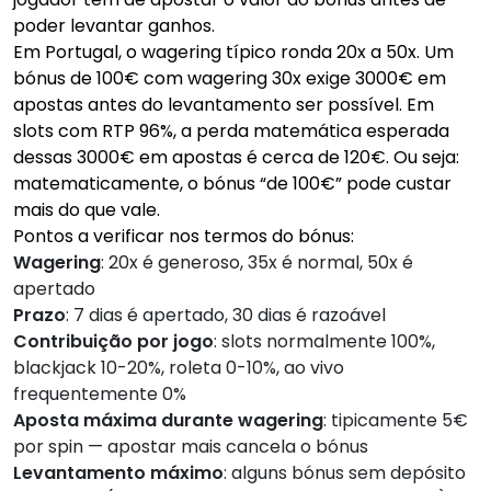
poder levantar ganhos.
Em Portugal, o wagering típico ronda 20x a 50x. Um
bónus de 100€ com wagering 30x exige 3000€ em
apostas antes do levantamento ser possível. Em
slots com RTP 96%, a perda matemática esperada
dessas 3000€ em apostas é cerca de 120€. Ou seja:
matematicamente, o bónus “de 100€” pode custar
mais do que vale.
Pontos a verificar nos termos do bónus:
Wagering
: 20x é generoso, 35x é normal, 50x é
apertado
Prazo
: 7 dias é apertado, 30 dias é razoável
Contribuição por jogo
: slots normalmente 100%,
blackjack 10-20%, roleta 0-10%, ao vivo
frequentemente 0%
Aposta máxima durante wagering
: tipicamente 5€
por spin — apostar mais cancela o bónus
Levantamento máximo
: alguns bónus sem depósito