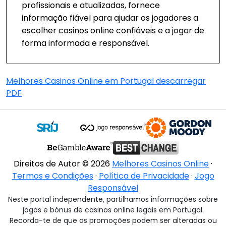
profissionais e atualizadas, fornece
informação fiável para ajudar os jogadores a
escolher casinos online confiáveis e a jogar de
forma informada e responsável.
Melhores Casinos Online em Portugal descarregar
PDF
Direitos de Autor © 2026
Melhores Casinos Online
·
Termos e Condições
·
Política de Privacidade
·
Jogo
Responsável
Neste portal independente, partilhamos informações sobre
jogos e bónus de casinos online legais em Portugal.
Recorda-te de que as promoções podem ser alteradas ou