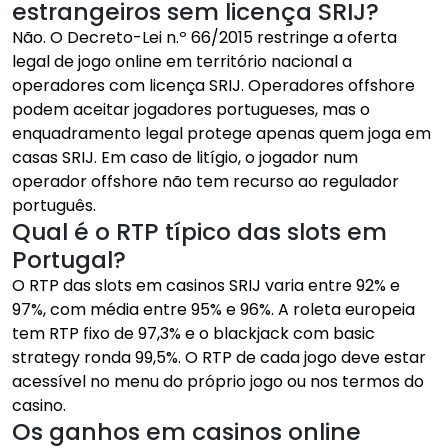
estrangeiros sem licença SRIJ?
Não. O Decreto-Lei n.º 66/2015 restringe a oferta
legal de jogo online em território nacional a
operadores com licença SRIJ. Operadores offshore
podem aceitar jogadores portugueses, mas o
enquadramento legal protege apenas quem joga em
casas SRIJ. Em caso de litígio, o jogador num
operador offshore não tem recurso ao regulador
português.
Qual é o RTP típico das slots em
Portugal?
O RTP das slots em casinos SRIJ varia entre 92% e
97%, com média entre 95% e 96%. A roleta europeia
tem RTP fixo de 97,3% e o blackjack com basic
strategy ronda 99,5%. O RTP de cada jogo deve estar
acessível no menu do próprio jogo ou nos termos do
casino.
Os ganhos em casinos online