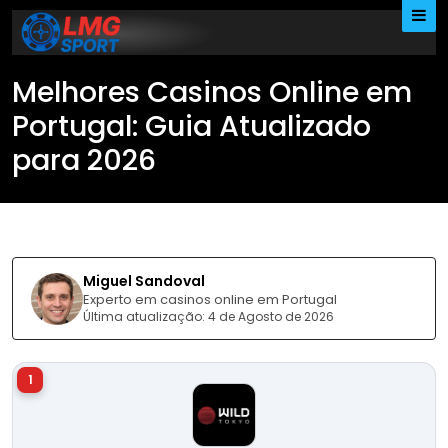
Skip
to
content
Melhores Casinos Online em
Portugal: Guia Atualizado
para 2026
Miguel Sandoval
Experto em casinos online em Portugal
Última atualização: 4 de Agosto de 2026
1