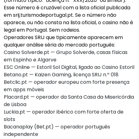
(formato típico: “Licença n.º XXX/2020” ou similar).
Esse número é cruzável com a lista oficial publicada
em srij.turismodeportugal.pt. Se o número não
aparece, ou não consta na lista oficial, o casino não é
legal em Portugal. Sem rodeios.
Operadores SRIJ que tipicamente aparecem em
qualquer análise séria do mercado português:
Casino Solverde.pt — Grupo Solverde, casas físicas
em Espinho e Algarve
ESC Online — Estoril Sol Digital, ligado ao Casino Estoril
Betano.pt — Kaizen Gaming, licença SRIJ n.º 018
Betclic.pt — operador europeu com forte presença
em apps móveis
Placard.pt — operador da Santa Casa da Misericórdia
de Lisboa
Luckia.pt — operador ibérico com forte oferta de
slots
Bacanaplay (Bet.pt) — operador português
independente