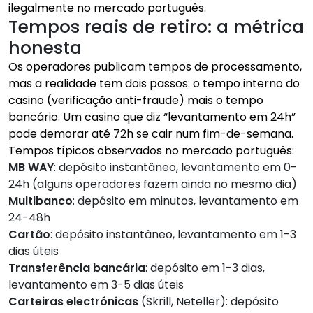
ilegalmente no mercado português.
Tempos reais de retiro: a métrica
honesta
Os operadores publicam tempos de processamento,
mas a realidade tem dois passos: o tempo interno do
casino (verificação anti-fraude) mais o tempo
bancário. Um casino que diz “levantamento em 24h”
pode demorar até 72h se cair num fim-de-semana.
Tempos típicos observados no mercado português:
MB WAY
: depósito instantâneo, levantamento em 0-
24h (alguns operadores fazem ainda no mesmo dia)
Multibanco
: depósito em minutos, levantamento em
24-48h
Cartão
: depósito instantâneo, levantamento em 1-3
dias úteis
Transferência bancária
: depósito em 1-3 dias,
levantamento em 3-5 dias úteis
Carteiras electrónicas
(Skrill, Neteller): depósito