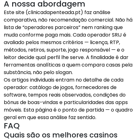
A nossa abordagem
Este site (clinicadapenteada.pt) faz análise
comparativa, não recomendação comercial. Não há
lista de “operadores parceiros” nem ranking que
muda conforme paga mais. Cada operador SRIJ é
avaliado pelos mesmos critérios — licença, RTP,
métodos, retiros, suporte, jogo responsável — e o
leitor decide qual perfil lhe serve. A finalidade é dar
ferramentas analíticas a quem compara casas pela
substância, não pelo slogan.
Os artigos individuais entram no detalhe de cada
operador: catálogo de jogos, fornecedores de
software, tempos reais observados, condições do
bónus de boas-vindas e particularidades das apps
móveis. Esta página é o ponto de partida — o quadro
geral em que essa análise faz sentido.
FAQ
Quais são os melhores casinos