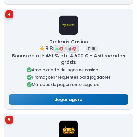
4
Drakaris Casino
9.8
EUR
Bónus de até 450% até 4.500 € + 450 rodadas
grátis
Ampla oferta de jogos de casino
Promoções frequentes para jogadores
Métodos de pagamento seguros
Jogar agora
5