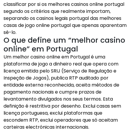
classificar por si os melhores casinos online portugal
segundo os critérios que realmente importam,
separando os casinos legais portugal das melhores
casas de jogo online portugal que apenas aparentam
sê-lo.
O que define um “melhor casino
online” em Portugal
Um melhor casino online em Portugal é uma
plataforma de jogo a dinheiro real que opera com
licença emitida pelo SRIJ (Serviço de Regulação e
Inspeção de Jogos), publica RTP auditado por
entidade externa reconhecida, aceita métodos de
pagamento nacionais e cumpre prazos de
levantamento divulgados nos seus termos. Esta
definição é restritiva por desenho. Exclui casas sem
licença portuguesa, exclui plataformas que
escondem RTP, exclui operadores que só aceitam
carteiras electrónicas internacionais.