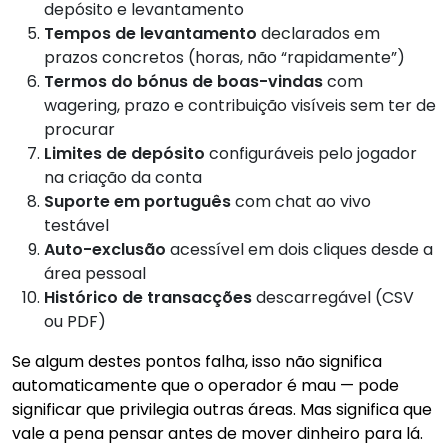
depósito e levantamento
Tempos de levantamento
declarados em
prazos concretos (horas, não “rapidamente”)
Termos do bónus de boas-vindas
com
wagering, prazo e contribuição visíveis sem ter de
procurar
Limites de depósito
configuráveis pelo jogador
na criação da conta
Suporte em português
com chat ao vivo
testável
Auto-exclusão
acessível em dois cliques desde a
área pessoal
Histórico de transacções
descarregável (CSV
ou PDF)
Se algum destes pontos falha, isso não significa
automaticamente que o operador é mau — pode
significar que privilegia outras áreas. Mas significa que
vale a pena pensar antes de mover dinheiro para lá.