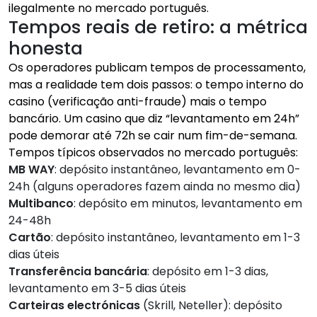
ilegalmente no mercado português.
Tempos reais de retiro: a métrica
honesta
Os operadores publicam tempos de processamento,
mas a realidade tem dois passos: o tempo interno do
casino (verificação anti-fraude) mais o tempo
bancário. Um casino que diz “levantamento em 24h”
pode demorar até 72h se cair num fim-de-semana.
Tempos típicos observados no mercado português:
MB WAY
: depósito instantâneo, levantamento em 0-
24h (alguns operadores fazem ainda no mesmo dia)
Multibanco
: depósito em minutos, levantamento em
24-48h
Cartão
: depósito instantâneo, levantamento em 1-3
dias úteis
Transferência bancária
: depósito em 1-3 dias,
levantamento em 3-5 dias úteis
Carteiras electrónicas
(Skrill, Neteller): depósito