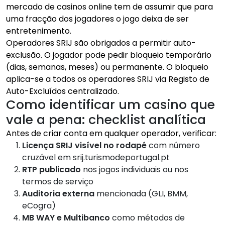
mercado de casinos online tem de assumir que para
uma fracção dos jogadores o jogo deixa de ser
entretenimento.
Operadores SRIJ são obrigados a permitir auto-
exclusão. O jogador pode pedir bloqueio temporário
(dias, semanas, meses) ou permanente. O bloqueio
aplica-se a todos os operadores SRIJ via Registo de
Auto-Excluídos centralizado.
Como identificar um casino que
vale a pena: checklist analítica
Antes de criar conta em qualquer operador, verificar:
Licença SRIJ visível no rodapé
com número
cruzável em srij.turismodeportugal.pt
RTP publicado
nos jogos individuais ou nos
termos de serviço
Auditoria externa
mencionada (GLI, BMM,
eCogra)
MB WAY e Multibanco
como métodos de