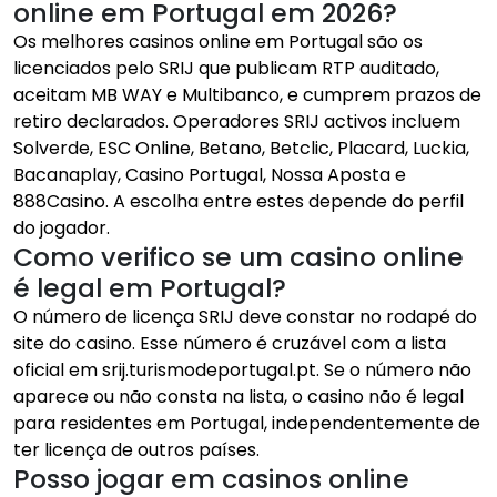
online em Portugal em 2026?
Os melhores casinos online em Portugal são os
licenciados pelo SRIJ que publicam RTP auditado,
aceitam MB WAY e Multibanco, e cumprem prazos de
retiro declarados. Operadores SRIJ activos incluem
Solverde, ESC Online, Betano, Betclic, Placard, Luckia,
Bacanaplay, Casino Portugal, Nossa Aposta e
888Casino. A escolha entre estes depende do perfil
do jogador.
Como verifico se um casino online
é legal em Portugal?
O número de licença SRIJ deve constar no rodapé do
site do casino. Esse número é cruzável com a lista
oficial em srij.turismodeportugal.pt. Se o número não
aparece ou não consta na lista, o casino não é legal
para residentes em Portugal, independentemente de
ter licença de outros países.
Posso jogar em casinos online