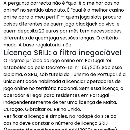
A pergunta correcta não é “qual é o melhor casino
online” no sentido absoluto. É “qual é o melhor casino
online para o meu perfil” — quem joga slots procura
coisas diferentes de quem joga blackjack ao vivo, e
quem deposita 20 euros por mês tem necessidades
diferentes de quem joga sessões longas. O critério
muda. A base regulatória, não.
Licença SRIJ: o filtro inegociável
O regime jurídico do jogo online em Portugal foi
estabelecido pelo Decreto-Lei n.º 66/2015. Sob esse
diploma, o SRIJ, sob tutela do Turismo de Portugal, é a
única entidade habilitada a licenciar operadores de
jogo online no território nacional. Sem essa licença, o
operador é ilegal para residentes em Portugal —
independentemente de ter uma licença de Malta,
Curaçao, Gibraltar ou Reino Unido.
Verificar a licença é simples. No rodapé do site do
casino deve constar o número de licença SRIJ