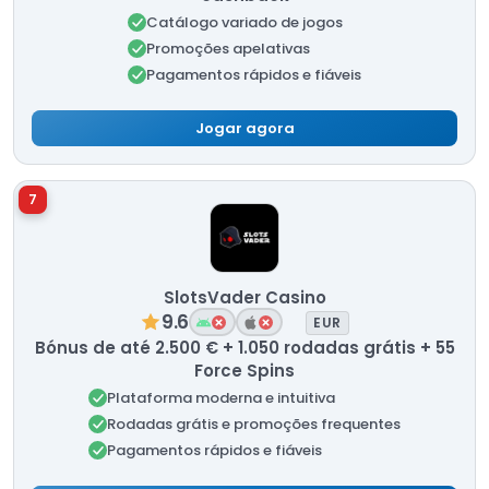
Catálogo variado de jogos
Promoções apelativas
Pagamentos rápidos e fiáveis
Jogar agora
7
SlotsVader Casino
9.6
EUR
Bónus de até 2.500 € + 1.050 rodadas grátis + 55
Force Spins
Plataforma moderna e intuitiva
Rodadas grátis e promoções frequentes
Pagamentos rápidos e fiáveis