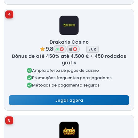
4
Drakaris Casino
9.8
EUR
Bónus de até 450% até 4.500 € + 450 rodadas
grátis
Ampla oferta de jogos de casino
Promoções frequentes para jogadores
Métodos de pagamento seguros
Jogar agora
5