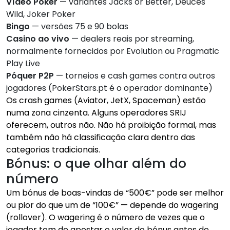
Vídeo Póker
— variantes Jacks or Better, Deuces
Wild, Joker Poker
Bingo
— versões 75 e 90 bolas
Casino ao vivo
— dealers reais por streaming,
normalmente fornecidos por Evolution ou Pragmatic
Play Live
Póquer P2P
— torneios e cash games contra outros
jogadores (PokerStars.pt é o operador dominante)
Os crash games (Aviator, JetX, Spaceman) estão
numa zona cinzenta. Alguns operadores SRIJ
oferecem, outros não. Não há proibição formal, mas
também não há classificação clara dentro das
categorias tradicionais.
Bónus: o que olhar além do
número
Um bónus de boas-vindas de “500€” pode ser melhor
ou pior do que um de “100€” — depende do wagering
(rollover). O wagering é o número de vezes que o
jogador tem de apostar o valor do bónus antes de