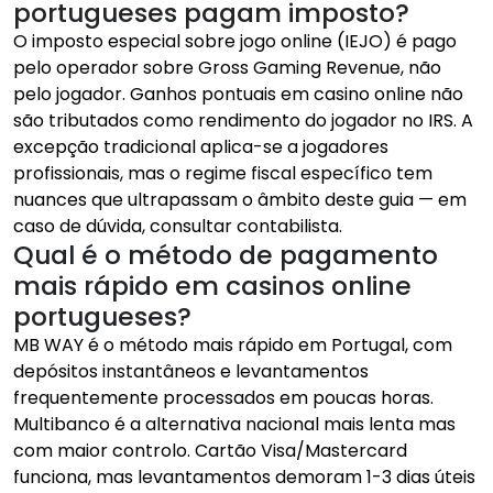
portugueses pagam imposto?
O imposto especial sobre jogo online (IEJO) é pago
pelo operador sobre Gross Gaming Revenue, não
pelo jogador. Ganhos pontuais em casino online não
são tributados como rendimento do jogador no IRS. A
excepção tradicional aplica-se a jogadores
profissionais, mas o regime fiscal específico tem
nuances que ultrapassam o âmbito deste guia — em
caso de dúvida, consultar contabilista.
Qual é o método de pagamento
mais rápido em casinos online
portugueses?
MB WAY é o método mais rápido em Portugal, com
depósitos instantâneos e levantamentos
frequentemente processados em poucas horas.
Multibanco é a alternativa nacional mais lenta mas
com maior controlo. Cartão Visa/Mastercard
funciona, mas levantamentos demoram 1-3 dias úteis