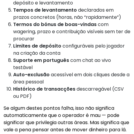
depósito e levantamento
Tempos de levantamento
declarados em
prazos concretos (horas, não “rapidamente”)
Termos do bónus de boas-vindas
com
wagering, prazo e contribuição visíveis sem ter de
procurar
Limites de depósito
configuráveis pelo jogador
na criação da conta
Suporte em português
com chat ao vivo
testável
Auto-exclusão
acessível em dois cliques desde a
área pessoal
Histórico de transacções
descarregável (CSV
ou PDF)
Se algum destes pontos falha, isso não significa
automaticamente que o operador é mau — pode
significar que privilegia outras áreas. Mas significa que
vale a pena pensar antes de mover dinheiro para lá.