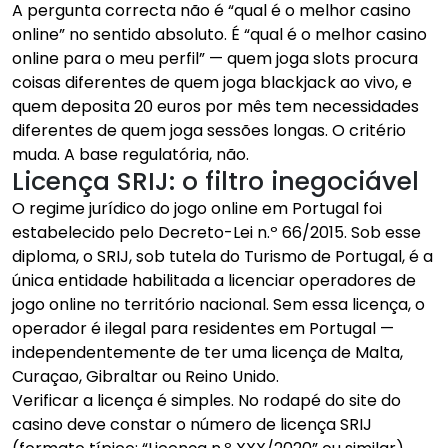
A pergunta correcta não é “qual é o melhor casino
online” no sentido absoluto. É “qual é o melhor casino
online para o meu perfil” — quem joga slots procura
coisas diferentes de quem joga blackjack ao vivo, e
quem deposita 20 euros por mês tem necessidades
diferentes de quem joga sessões longas. O critério
muda. A base regulatória, não.
Licença SRIJ: o filtro inegociável
O regime jurídico do jogo online em Portugal foi
estabelecido pelo Decreto-Lei n.º 66/2015. Sob esse
diploma, o SRIJ, sob tutela do Turismo de Portugal, é a
única entidade habilitada a licenciar operadores de
jogo online no território nacional. Sem essa licença, o
operador é ilegal para residentes em Portugal —
independentemente de ter uma licença de Malta,
Curaçao, Gibraltar ou Reino Unido.
Verificar a licença é simples. No rodapé do site do
casino deve constar o número de licença SRIJ