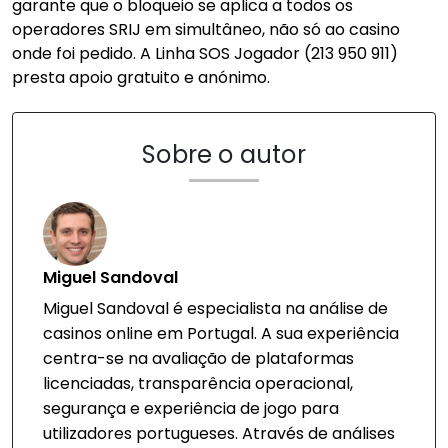
garante que o bloqueio se aplica a todos os
operadores SRIJ em simultâneo, não só ao casino
onde foi pedido. A Linha SOS Jogador (213 950 911)
presta apoio gratuito e anónimo.
Sobre o autor
Miguel Sandoval
Miguel Sandoval é especialista na análise de
casinos online em Portugal. A sua experiência
centra-se na avaliação de plataformas
licenciadas, transparência operacional,
segurança e experiência de jogo para
utilizadores portugueses. Através de análises