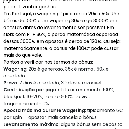
poder levantar ganhos.
Em Portugal, o wagering típico ronda 20x a 50x. Um
bónus de 100€ com wagering 30x exige 3000€ em
apostas antes do levantamento ser possível. Em
slots com RTP 96%, a perda matemática esperada
dessas 3000€ em apostas é cerca de 120€. Ou seja:
matematicamente, o bónus “de 100€” pode custar
mais do que vale.
Pontos a verificar nos termos do bónus:
Wagering
: 20x é generoso, 35x é normal, 50x é
apertado
Prazo
: 7 dias é apertado, 30 dias é razoável
Contribuição por jogo
: slots normalmente 100%,
blackjack 10-20%, roleta 0-10%, ao vivo
frequentemente 0%
Aposta máxima durante wagering
: tipicamente 5€
por spin — apostar mais cancela o bónus
Levantamento máximo
: alguns bónus sem depósito