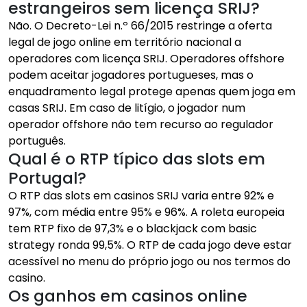
estrangeiros sem licença SRIJ?
Não. O Decreto-Lei n.º 66/2015 restringe a oferta
legal de jogo online em território nacional a
operadores com licença SRIJ. Operadores offshore
podem aceitar jogadores portugueses, mas o
enquadramento legal protege apenas quem joga em
casas SRIJ. Em caso de litígio, o jogador num
operador offshore não tem recurso ao regulador
português.
Qual é o RTP típico das slots em
Portugal?
O RTP das slots em casinos SRIJ varia entre 92% e
97%, com média entre 95% e 96%. A roleta europeia
tem RTP fixo de 97,3% e o blackjack com basic
strategy ronda 99,5%. O RTP de cada jogo deve estar
acessível no menu do próprio jogo ou nos termos do
casino.
Os ganhos em casinos online