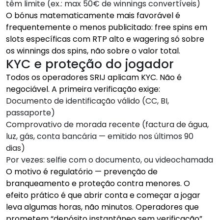
têm limite (ex.: max 50€ de winnings convertíveis)
O bónus matematicamente mais favorável é
frequentemente o menos publicitado: free spins em
slots específicas com RTP alto e wagering só sobre
os winnings dos spins, não sobre o valor total.
KYC e proteção do jogador
Todos os operadores SRIJ aplicam KYC. Não é
negociável. A primeira verificação exige:
Documento de identificação válido (CC, BI,
passaporte)
Comprovativo de morada recente (factura de água,
luz, gás, conta bancária — emitido nos últimos 90
dias)
Por vezes: selfie com o documento, ou videochamada
O motivo é regulatório — prevenção de
branqueamento e proteção contra menores. O
efeito prático é que abrir conta e começar a jogar
leva algumas horas, não minutos. Operadores que
prometem “depósito instantâneo sem verificação”