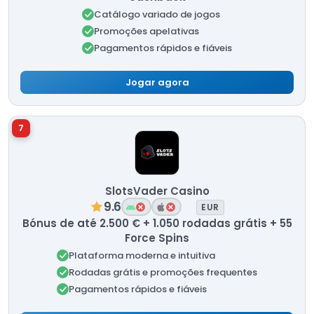
Catálogo variado de jogos
Promoções apelativas
Pagamentos rápidos e fiáveis
Jogar agora
7
SlotsVader Casino
9.6
EUR
Bónus de até 2.500 € + 1.050 rodadas grátis + 55
Force Spins
Plataforma moderna e intuitiva
Rodadas grátis e promoções frequentes
Pagamentos rápidos e fiáveis