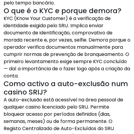
pelo tempo bancário.
O que é o KYC e porque demora?
KYC (Know Your Customer) é a verificação de
identidade exigida pelo SRIJ. Implica enviar
documento de identificação, comprovativo de
morada recente e, por vezes, selfie. Demora porque o
operador verifica documentos manualmente para
cumprir normas de prevenção de branqueamento. O
primeiro levantamento exige sempre KYC concluído
— daí a importância de o fazer logo após a criação da
conta.
Como activo a auto-exclusão num
casino SRIJ?
A auto-exclusão está acessível na área pessoal de
qualquer casino licenciado pelo SRIJ. Permite
bloquear acesso por períodos definidos (dias,
semanas, meses) ou de forma permanente. O
Registo Centralizado de Auto-Excluídos do SRIJ