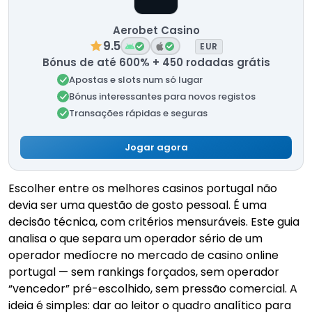
Aerobet Casino
9.5
EUR
Bónus de até 600% + 450 rodadas grátis
Apostas e slots num só lugar
Bónus interessantes para novos registos
Transações rápidas e seguras
Jogar agora
Escolher entre os melhores casinos portugal não
devia ser uma questão de gosto pessoal. É uma
decisão técnica, com critérios mensuráveis. Este guia
analisa o que separa um operador sério de um
operador medíocre no mercado de casino online
portugal — sem rankings forçados, sem operador
“vencedor” pré-escolhido, sem pressão comercial. A
ideia é simples: dar ao leitor o quadro analítico para