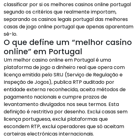
classificar por si os melhores casinos online portugal
segundo os critérios que realmente importam,
separando os casinos legais portugal das melhores
casas de jogo online portugal que apenas aparentam
sê-lo.
O que define um “melhor casino
online” em Portugal
Um melhor casino online em Portugal é uma
plataforma de jogo a dinheiro real que opera com
licença emitida pelo SRIJ (Serviço de Regulação e
Inspeção de Jogos), publica RTP auditado por
entidade externa reconhecida, aceita métodos de
pagamento nacionais e cumpre prazos de
levantamento divulgados nos seus termos. Esta
definição é restritiva por desenho. Exclui casas sem
licença portuguesa, exclui plataformas que
escondem RTP, exclui operadores que só aceitam
carteiras electrónicas internacionais.