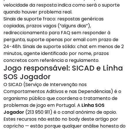
velocidade da resposta indica como será o suporte
quando houver problema real.
Sinais de suporte fraco: respostas genéricas
copiadas, prazos vagos (“alguns dias”),
redireccionamento para FAQ sem responder à
pergunta, suporte apenas por email com prazo de
24-48h. Sinais de suporte sólido: chat em menos de 2
minutos, agente identificado por nome, prazos
concretos com referência a regulamento.
Jogo responsável: SICAD e Linha
SOS Jogador
O SICAD (Serviço de Intervenção nos
Comportamentos Aditivos e nas Dependências) é o
organismo público que coordena o tratamento de
problemas de jogo em Portugal. A
Linha SOS
Jogador
(213 950 911) é o canal anónimo de apoio.
Estes recursos não estão no body deste artigo por
capricho — estão porque qualquer análise honesta do