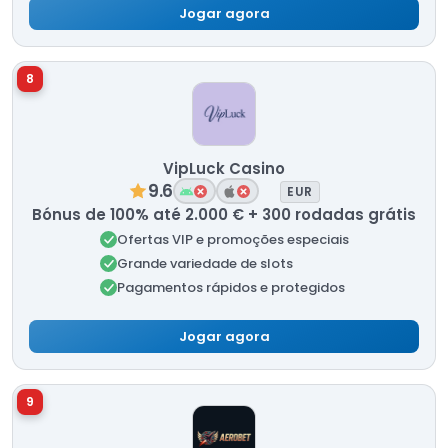
Jogar agora
8
VipLuck Casino
9.6
EUR
Bónus de 100% até 2.000 € + 300 rodadas grátis
Ofertas VIP e promoções especiais
Grande variedade de slots
Pagamentos rápidos e protegidos
Jogar agora
9