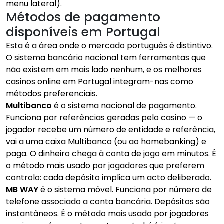
menu lateral).
Métodos de pagamento
disponíveis em Portugal
Esta é a área onde o mercado português é distintivo.
O sistema bancário nacional tem ferramentas que
não existem em mais lado nenhum, e os melhores
casinos online em Portugal integram-nas como
métodos preferenciais.
Multibanco
é o sistema nacional de pagamento.
Funciona por referências geradas pelo casino — o
jogador recebe um número de entidade e referência,
vai a uma caixa Multibanco (ou ao homebanking) e
paga. O dinheiro chega à conta de jogo em minutos. É
o método mais usado por jogadores que preferem
controlo: cada depósito implica um acto deliberado.
MB WAY
é o sistema móvel. Funciona por número de
telefone associado a conta bancária. Depósitos são
instantâneos. É o método mais usado por jogadores