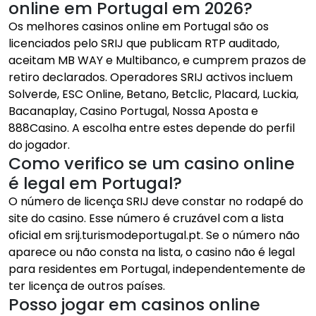
online em Portugal em 2026?
Os melhores casinos online em Portugal são os
licenciados pelo SRIJ que publicam RTP auditado,
aceitam MB WAY e Multibanco, e cumprem prazos de
retiro declarados. Operadores SRIJ activos incluem
Solverde, ESC Online, Betano, Betclic, Placard, Luckia,
Bacanaplay, Casino Portugal, Nossa Aposta e
888Casino. A escolha entre estes depende do perfil
do jogador.
Como verifico se um casino online
é legal em Portugal?
O número de licença SRIJ deve constar no rodapé do
site do casino. Esse número é cruzável com a lista
oficial em srij.turismodeportugal.pt. Se o número não
aparece ou não consta na lista, o casino não é legal
para residentes em Portugal, independentemente de
ter licença de outros países.
Posso jogar em casinos online