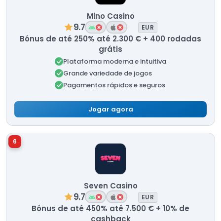
Mino Casino
9.7
EUR
Bónus de até 250% até 2.300 € + 400 rodadas
grátis
Plataforma moderna e intuitiva
Grande variedade de jogos
Pagamentos rápidos e seguros
Jogar agora
6
Seven Casino
9.7
EUR
Bónus de até 450% até 7.500 € + 10% de
cashback