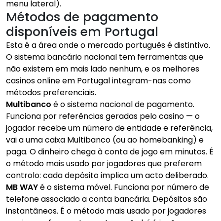
menu lateral).
Métodos de pagamento
disponíveis em Portugal
Esta é a área onde o mercado português é distintivo.
O sistema bancário nacional tem ferramentas que
não existem em mais lado nenhum, e os melhores
casinos online em Portugal integram-nas como
métodos preferenciais.
Multibanco
é o sistema nacional de pagamento.
Funciona por referências geradas pelo casino — o
jogador recebe um número de entidade e referência,
vai a uma caixa Multibanco (ou ao homebanking) e
paga. O dinheiro chega à conta de jogo em minutos. É
o método mais usado por jogadores que preferem
controlo: cada depósito implica um acto deliberado.
MB WAY
é o sistema móvel. Funciona por número de
telefone associado a conta bancária. Depósitos são
instantâneos. É o método mais usado por jogadores