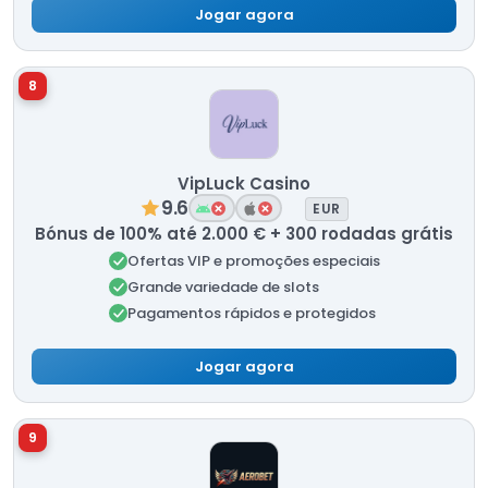
Jogar agora
8
VipLuck Casino
9.6
EUR
Bónus de 100% até 2.000 € + 300 rodadas grátis
Ofertas VIP e promoções especiais
Grande variedade de slots
Pagamentos rápidos e protegidos
Jogar agora
9