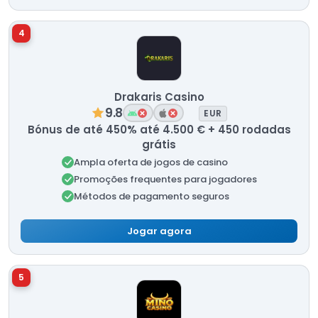
4
Drakaris Casino
9.8
EUR
Bónus de até 450% até 4.500 € + 450 rodadas
grátis
Ampla oferta de jogos de casino
Promoções frequentes para jogadores
Métodos de pagamento seguros
Jogar agora
5