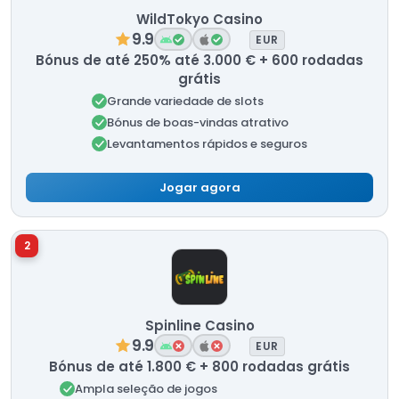
WildTokyo Casino
9.9
EUR
Bónus de até 250% até 3.000 € + 600 rodadas
grátis
Grande variedade de slots
Bónus de boas-vindas atrativo
Levantamentos rápidos e seguros
Jogar agora
2
Spinline Casino
9.9
EUR
Bónus de até 1.800 € + 800 rodadas grátis
Ampla seleção de jogos