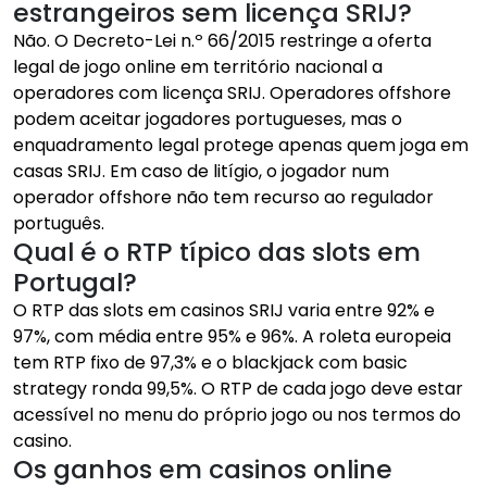
estrangeiros sem licença SRIJ?
Não. O Decreto-Lei n.º 66/2015 restringe a oferta
legal de jogo online em território nacional a
operadores com licença SRIJ. Operadores offshore
podem aceitar jogadores portugueses, mas o
enquadramento legal protege apenas quem joga em
casas SRIJ. Em caso de litígio, o jogador num
operador offshore não tem recurso ao regulador
português.
Qual é o RTP típico das slots em
Portugal?
O RTP das slots em casinos SRIJ varia entre 92% e
97%, com média entre 95% e 96%. A roleta europeia
tem RTP fixo de 97,3% e o blackjack com basic
strategy ronda 99,5%. O RTP de cada jogo deve estar
acessível no menu do próprio jogo ou nos termos do
casino.
Os ganhos em casinos online