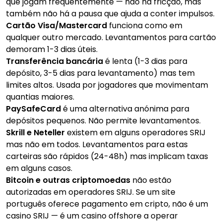
que jogam frequentemente — não há fricção, mas
também não há a pausa que ajuda a conter impulsos.
Cartão Visa/Mastercard
funciona como em
qualquer outro mercado. Levantamentos para cartão
demoram 1-3 dias úteis.
Transferência bancária
é lenta (1-3 dias para
depósito, 3-5 dias para levantamento) mas tem
limites altos. Usada por jogadores que movimentam
quantias maiores.
PaySafeCard
é uma alternativa anónima para
depósitos pequenos. Não permite levantamentos.
Skrill e Neteller
existem em alguns operadores SRIJ
mas não em todos. Levantamentos para estas
carteiras são rápidos (24-48h) mas implicam taxas
em alguns casos.
Bitcoin e outras criptomoedas
não estão
autorizadas em operadores SRIJ. Se um site
português oferece pagamento em cripto, não é um
casino SRIJ — é um casino offshore a operar