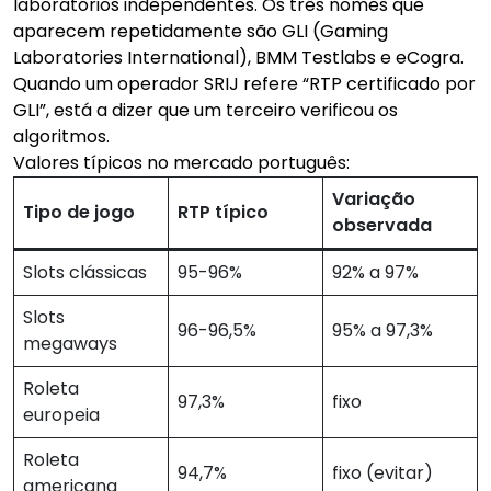
laboratórios independentes. Os três nomes que
aparecem repetidamente são GLI (Gaming
Laboratories International), BMM Testlabs e eCogra.
Quando um operador SRIJ refere “RTP certificado por
GLI”, está a dizer que um terceiro verificou os
algoritmos.
Valores típicos no mercado português:
Variação
Tipo de jogo
RTP típico
observada
Slots clássicas
95-96%
92% a 97%
Slots
96-96,5%
95% a 97,3%
megaways
Roleta
97,3%
fixo
europeia
Roleta
94,7%
fixo (evitar)
americana