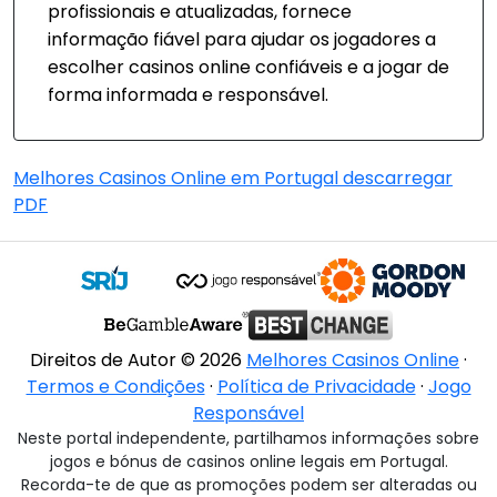
profissionais e atualizadas, fornece
informação fiável para ajudar os jogadores a
escolher casinos online confiáveis e a jogar de
forma informada e responsável.
Melhores Casinos Online em Portugal descarregar
PDF
Direitos de Autor © 2026
Melhores Casinos Online
·
Termos e Condições
·
Política de Privacidade
·
Jogo
Responsável
Neste portal independente, partilhamos informações sobre
jogos e bónus de casinos online legais em Portugal.
Recorda-te de que as promoções podem ser alteradas ou