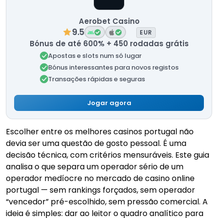
Aerobet Casino
9.5
EUR
Bónus de até 600% + 450 rodadas grátis
Apostas e slots num só lugar
Bónus interessantes para novos registos
Transações rápidas e seguras
Jogar agora
Escolher entre os melhores casinos portugal não
devia ser uma questão de gosto pessoal. É uma
decisão técnica, com critérios mensuráveis. Este guia
analisa o que separa um operador sério de um
operador medíocre no mercado de casino online
portugal — sem rankings forçados, sem operador
“vencedor” pré-escolhido, sem pressão comercial. A
ideia é simples: dar ao leitor o quadro analítico para