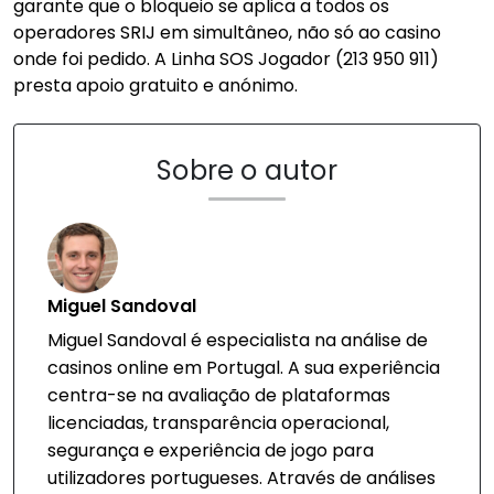
garante que o bloqueio se aplica a todos os
operadores SRIJ em simultâneo, não só ao casino
onde foi pedido. A Linha SOS Jogador (213 950 911)
presta apoio gratuito e anónimo.
Sobre o autor
Miguel Sandoval
Miguel Sandoval é especialista na análise de
casinos online em Portugal. A sua experiência
centra-se na avaliação de plataformas
licenciadas, transparência operacional,
segurança e experiência de jogo para
utilizadores portugueses. Através de análises