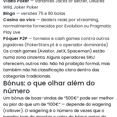
Vídeo Póker
— variantes Jacks or Better, Deuces
Wild, Joker Poker
Bingo
— versões 75 e 90 bolas
Casino ao vivo
— dealers reais por streaming,
normalmente fornecidos por Evolution ou Pragmatic
Play Live
Póquer P2P
— torneios e cash games contra outros
jogadores (PokerStars.pt é o operador dominante)
Os crash games (Aviator, JetX, Spaceman) estão
numa zona cinzenta. Alguns operadores SRIJ
oferecem, outros não. Não há proibição formal, mas
também não há classificação clara dentro das
categorias tradicionais.
Bónus: o que olhar além do
número
Um bónus de boas-vindas de “500€” pode ser melhor
ou pior do que um de “100€” — depende do wagering
(rollover). O wagering é o número de vezes que o
jogador tem de apostar o valor do bónus antes de