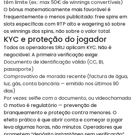
têm limite (ex.: max 50€ de winnings convertíveis)
O bónus matematicamente mais favorável é
frequentemente o menos publicitado: free spins em
slots específicas com RTP alto e wagering só sobre
os winnings dos spins, não sobre o valor total.
KYC e proteção do jogador
Todos os operadores SRIJ aplicam KYC. Não é
negociável. A primeira verificação exige:
Documento de identificação válido (CC, BI,
passaporte)
Comprovativo de morada recente (factura de água,
luz, gás, conta bancária — emitido nos últimos 90
dias)
Por vezes: selfie com o documento, ou videochamada
O motivo é regulatório — prevenção de
branqueamento e proteção contra menores. O
efeito prático é que abrir conta e começar a jogar
leva algumas horas, não minutos. Operadores que
prometem “depósito instantâneo sem verificação”