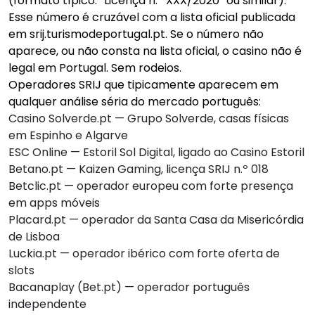
(formato típico: “Licença n.º XXX/2020” ou similar).
Esse número é cruzável com a lista oficial publicada
em srij.turismodeportugal.pt. Se o número não
aparece, ou não consta na lista oficial, o casino não é
legal em Portugal. Sem rodeios.
Operadores SRIJ que tipicamente aparecem em
qualquer análise séria do mercado português:
Casino Solverde.pt — Grupo Solverde, casas físicas
em Espinho e Algarve
ESC Online — Estoril Sol Digital, ligado ao Casino Estoril
Betano.pt — Kaizen Gaming, licença SRIJ n.º 018
Betclic.pt — operador europeu com forte presença
em apps móveis
Placard.pt — operador da Santa Casa da Misericórdia
de Lisboa
Luckia.pt — operador ibérico com forte oferta de
slots
Bacanaplay (Bet.pt) — operador português
independente