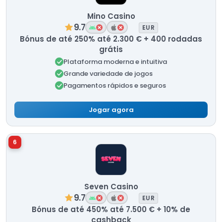
Mino Casino
9.7
EUR
Bónus de até 250% até 2.300 € + 400 rodadas
grátis
Plataforma moderna e intuitiva
Grande variedade de jogos
Pagamentos rápidos e seguros
Jogar agora
6
Seven Casino
9.7
EUR
Bónus de até 450% até 7.500 € + 10% de
cashback