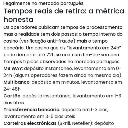
ilegalmente no mercado português.
Tempos reais de retiro: a métrica
honesta
Os operadores publicam tempos de processamento,
mas a realidade tem dois passos: o tempo interno do
casino (verificação anti-fraude) mais o tempo
bancário. Um casino que diz “levantamento em 24h”
pode demorar até 72h se cair num fim-de-semana.
Tempos típicos observados no mercado português:
MB WAY
: depósito instantâneo, levantamento em 0-
24h (alguns operadores fazem ainda no mesmo dia)
Multibanco
: depósito em minutos, levantamento em
24-48h
Cartão
: depósito instantâneo, levantamento em 1-3
dias úteis
Transferência bancária
: depósito em 1-3 dias,
levantamento em 3-5 dias úteis
Carteiras electrónicas
(Skrill, Neteller): depósito