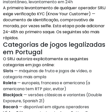
instantâneo, levantamento em 24h
A primeira levantamento de qualquer operador SRIJ
exige verificação KYC (Know Your Customer) —
documento de identificação, comprovativo de
morada, por vezes selfie. Esta etapa pode adicionar
24-48h ao primeiro saque. Os seguintes são mais
rápidos.
Categorias de jogos legalizadas
em Portugal
O SRIJ autoriza explicitamente as seguintes
categorias em jogo online:
Slots
— máquinas de fruta e jogos de vídeo, a
categoria mais ampla
Roleta
— europeia, francesa e americana (a
americana tem RTP pior, evitar)
Blackjack
— versões clássicas e variantes (Double
Exposure, Spanish 21)
Bacará
— disponível em alguns operadores