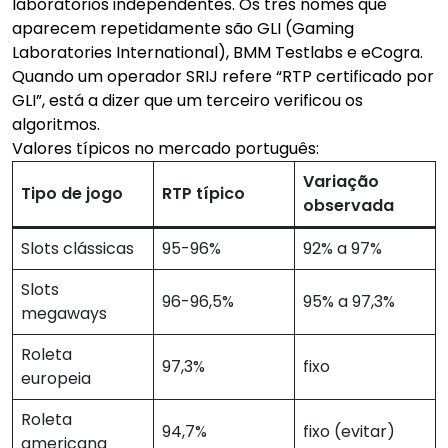
laboratórios independentes. Os três nomes que
aparecem repetidamente são GLI (Gaming
Laboratories International), BMM Testlabs e eCogra.
Quando um operador SRIJ refere “RTP certificado por
GLI”, está a dizer que um terceiro verificou os
algoritmos.
Valores típicos no mercado português:
Variação
Tipo de jogo
RTP típico
observada
Slots clássicas
95-96%
92% a 97%
Slots
96-96,5%
95% a 97,3%
megaways
Roleta
97,3%
fixo
europeia
Roleta
94,7%
fixo (evitar)
americana