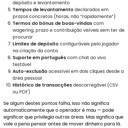
depósito e levantamento
Tempos de levantamento
declarados em
prazos concretos (horas, não “rapidamente”)
Termos do bónus de boas-vindas
com
wagering, prazo e contribuição visíveis sem ter de
procurar
Limites de depósito
configuráveis pelo jogador
na criação da conta
Suporte em português
com chat ao vivo
testável
Auto-exclusão
acessível em dois cliques desde a
área pessoal
Histórico de transacções
descarregável (CSV
ou PDF)
Se algum destes pontos falha, isso não significa
automaticamente que o operador é mau — pode
significar que privilegia outras áreas. Mas significa que
vale a pena pensar antes de mover dinheiro para lá.