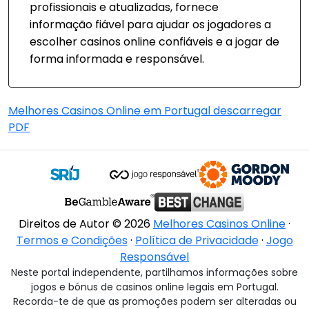
profissionais e atualizadas, fornece
informação fiável para ajudar os jogadores a
escolher casinos online confiáveis e a jogar de
forma informada e responsável.
Melhores Casinos Online em Portugal descarregar
PDF
Direitos de Autor © 2026
Melhores Casinos Online
·
Termos e Condições
·
Política de Privacidade
·
Jogo
Responsável
Neste portal independente, partilhamos informações sobre
jogos e bónus de casinos online legais em Portugal.
Recorda-te de que as promoções podem ser alteradas ou