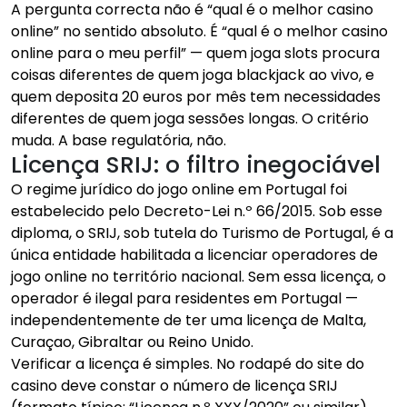
A pergunta correcta não é “qual é o melhor casino
online” no sentido absoluto. É “qual é o melhor casino
online para o meu perfil” — quem joga slots procura
coisas diferentes de quem joga blackjack ao vivo, e
quem deposita 20 euros por mês tem necessidades
diferentes de quem joga sessões longas. O critério
muda. A base regulatória, não.
Licença SRIJ: o filtro inegociável
O regime jurídico do jogo online em Portugal foi
estabelecido pelo Decreto-Lei n.º 66/2015. Sob esse
diploma, o SRIJ, sob tutela do Turismo de Portugal, é a
única entidade habilitada a licenciar operadores de
jogo online no território nacional. Sem essa licença, o
operador é ilegal para residentes em Portugal —
independentemente de ter uma licença de Malta,
Curaçao, Gibraltar ou Reino Unido.
Verificar a licença é simples. No rodapé do site do
casino deve constar o número de licença SRIJ