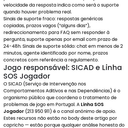
velocidade da resposta indica como será o suporte
quando houver problema real.
Sinais de suporte fraco: respostas genéricas
copiadas, prazos vagos (“alguns dias”),
redireccionamento para FAQ sem responder à
pergunta, suporte apenas por email com prazo de
24-48h. Sinais de suporte sólido: chat em menos de 2
minutos, agente identificado por nome, prazos
concretos com referência a regulamento.
Jogo responsável: SICAD e Linha
SOS Jogador
O SICAD (Serviço de Intervenção nos
Comportamentos Aditivos e nas Dependências) é o
organismo público que coordena o tratamento de
problemas de jogo em Portugal. A
Linha SOS
Jogador
(213 950 911) é o canal anónimo de apoio.
Estes recursos não estão no body deste artigo por
capricho — estão porque qualquer análise honesta do