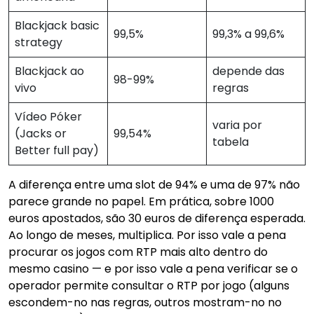
Blackjack basic
99,5%
99,3% a 99,6%
strategy
Blackjack ao
depende das
98-99%
vivo
regras
Vídeo Póker
varia por
(Jacks or
99,54%
tabela
Better full pay)
A diferença entre uma slot de 94% e uma de 97% não
parece grande no papel. Em prática, sobre 1000
euros apostados, são 30 euros de diferença esperada.
Ao longo de meses, multiplica. Por isso vale a pena
procurar os jogos com RTP mais alto dentro do
mesmo casino — e por isso vale a pena verificar se o
operador permite consultar o RTP por jogo (alguns
escondem-no nas regras, outros mostram-no no