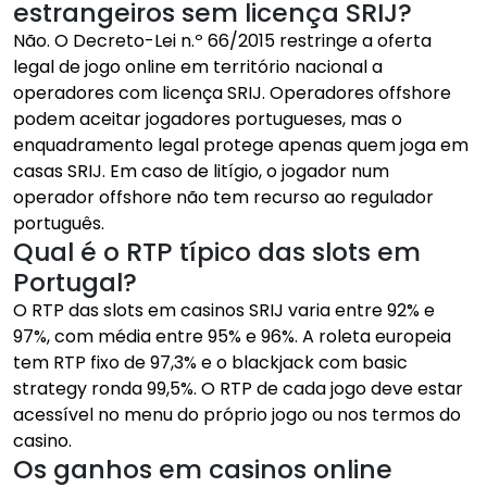
estrangeiros sem licença SRIJ?
Não. O Decreto-Lei n.º 66/2015 restringe a oferta
legal de jogo online em território nacional a
operadores com licença SRIJ. Operadores offshore
podem aceitar jogadores portugueses, mas o
enquadramento legal protege apenas quem joga em
casas SRIJ. Em caso de litígio, o jogador num
operador offshore não tem recurso ao regulador
português.
Qual é o RTP típico das slots em
Portugal?
O RTP das slots em casinos SRIJ varia entre 92% e
97%, com média entre 95% e 96%. A roleta europeia
tem RTP fixo de 97,3% e o blackjack com basic
strategy ronda 99,5%. O RTP de cada jogo deve estar
acessível no menu do próprio jogo ou nos termos do
casino.
Os ganhos em casinos online