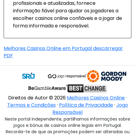
profissionais e atualizadas, fornece
informação fiável para ajudar os jogadores a
escolher casinos online confiáveis e a jogar de
forma informada e responsável.
Melhores Casinos Online em Portugal descarregar
PDF
Direitos de Autor © 2026
Melhores Casinos Online
·
Termos e Condições
·
Política de Privacidade
·
Jogo
Responsável
Neste portal independente, partilhamos informações sobre
jogos e bónus de casinos online legais em Portugal.
Recorda-te de que as promoções podem ser alteradas ou