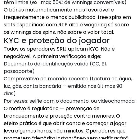
têm limite (ex.: max 50€ de winnings convertíveis)
O bónus matematicamente mais favorável é
frequentemente o menos publicitado: free spins em
slots específicas com RTP alto e wagering só sobre
os winnings dos spins, não sobre o valor total.
KYC e proteção do jogador
Todos os operadores SRIJ aplicam KYC. Não é
negociável. A primeira verificação exige:
Documento de identificação válido (CC, BI,
passaporte)
Comprovativo de morada recente (factura de água,
luz, gás, conta bancária — emitido nos últimos 90
dias)
Por vezes: selfie com o documento, ou videochamada
O motivo é regulatório — prevenção de
branqueamento e proteção contra menores. O
efeito prático é que abrir conta e começar a jogar
leva algumas horas, não minutos. Operadores que
prometem “depósito instantâneo sem verificação”