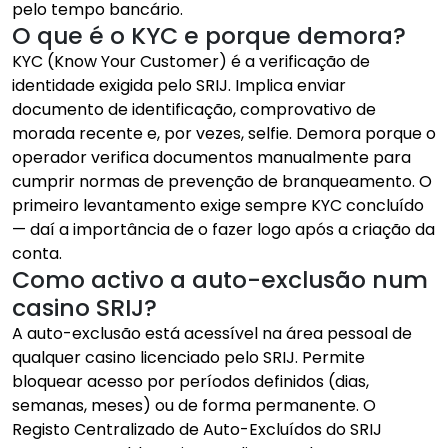
pelo tempo bancário.
O que é o KYC e porque demora?
KYC (Know Your Customer) é a verificação de
identidade exigida pelo SRIJ. Implica enviar
documento de identificação, comprovativo de
morada recente e, por vezes, selfie. Demora porque o
operador verifica documentos manualmente para
cumprir normas de prevenção de branqueamento. O
primeiro levantamento exige sempre KYC concluído
— daí a importância de o fazer logo após a criação da
conta.
Como activo a auto-exclusão num
casino SRIJ?
A auto-exclusão está acessível na área pessoal de
qualquer casino licenciado pelo SRIJ. Permite
bloquear acesso por períodos definidos (dias,
semanas, meses) ou de forma permanente. O
Registo Centralizado de Auto-Excluídos do SRIJ