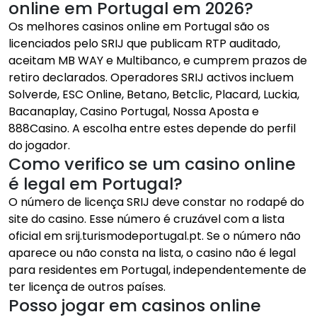
online em Portugal em 2026?
Os melhores casinos online em Portugal são os
licenciados pelo SRIJ que publicam RTP auditado,
aceitam MB WAY e Multibanco, e cumprem prazos de
retiro declarados. Operadores SRIJ activos incluem
Solverde, ESC Online, Betano, Betclic, Placard, Luckia,
Bacanaplay, Casino Portugal, Nossa Aposta e
888Casino. A escolha entre estes depende do perfil
do jogador.
Como verifico se um casino online
é legal em Portugal?
O número de licença SRIJ deve constar no rodapé do
site do casino. Esse número é cruzável com a lista
oficial em srij.turismodeportugal.pt. Se o número não
aparece ou não consta na lista, o casino não é legal
para residentes em Portugal, independentemente de
ter licença de outros países.
Posso jogar em casinos online