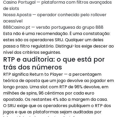
Casino Portugal — plataforma com filtros avançados
de slots
Nossa Aposta — operador conhecido pelo rollover
acessível
888Casino.pt — versão portuguesa do grupo 888
Esta não é uma recomendação. É uma constatação:
estes são os operadores SRIJ. Qualquer um deles
passa o filtro regulatório. Distingui-los exige descer ao
nível dos critérios seguintes.
RTP e auditoria: o que está por
trás dos números
RTP significa Return to Player — a percentagem
teórica de aposta que um jogo devolve ao jogador em
longo prazo. Uma slot com RTP de 96% devolve, em
milhões de spins, 96 cêntimos por cada euro
apostado. Os restantes 4% são a margem da casa.
O SRIJ exige que os operadores publiquem o RTP dos
jogos e que as plataformas sejam auditadas por