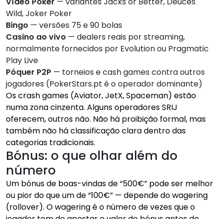
Vídeo Póker
— variantes Jacks or Better, Deuces
Wild, Joker Poker
Bingo
— versões 75 e 90 bolas
Casino ao vivo
— dealers reais por streaming,
normalmente fornecidos por Evolution ou Pragmatic
Play Live
Póquer P2P
— torneios e cash games contra outros
jogadores (PokerStars.pt é o operador dominante)
Os crash games (Aviator, JetX, Spaceman) estão
numa zona cinzenta. Alguns operadores SRIJ
oferecem, outros não. Não há proibição formal, mas
também não há classificação clara dentro das
categorias tradicionais.
Bónus: o que olhar além do
número
Um bónus de boas-vindas de “500€” pode ser melhor
ou pior do que um de “100€” — depende do wagering
(rollover). O wagering é o número de vezes que o
jogador tem de apostar o valor do bónus antes de