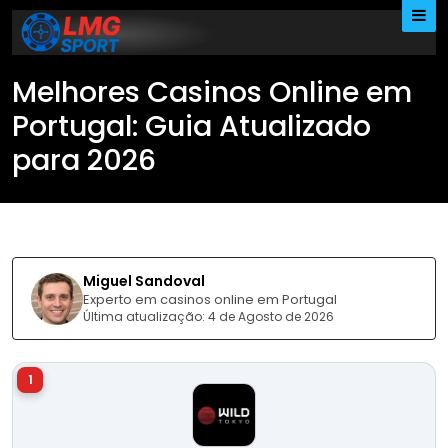
Skip
to
content
Melhores Casinos Online em
Portugal: Guia Atualizado
para 2026
Miguel Sandoval
Experto em casinos online em Portugal
Última atualização: 4 de Agosto de 2026
1