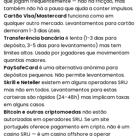
que jogam frequentemente — não há fricção, mas
também não há a pausa que ajuda a conter impulsos.
Cartão Visa/Mastercard
funciona como em
qualquer outro mercado. Levantamentos para cartão
demoram 1-3 dias úteis.
Transferência bancária
é lenta (1-3 dias para
depósito, 3-5 dias para levantamento) mas tem
limites altos. Usada por jogadores que movimentam
quantias maiores.
PaySafeCard
é uma alternativa anónima para
depósitos pequenos. Não permite levantamentos.
Skrill e Neteller
existem em alguns operadores SRIJ
mas não em todos. Levantamentos para estas
carteiras são rápidos (24-48h) mas implicam taxas
em alguns casos.
Bitcoin e outras criptomoedas
não estão
autorizadas em operadores SRIJ. Se um site
português oferece pagamento em cripto, não é um
casino SRIJ — é um casino offshore a operar