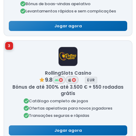
Bónus de boas-vindas apelativo
Levantamentos rápidos e sem complicações
Jogar agora
3
RollingSlots Casino
9.8
EUR
Bónus de até 300% até 3.500 € + 550 rodadas
grátis
Catálogo completo de jogos
Ofertas apelativas para novos jogadores
Transações seguras e rápidas
Jogar agora