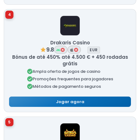
4
Drakaris Casino
9.8
EUR
Bónus de até 450% até 4.500 € + 450 rodadas
grátis
Ampla oferta de jogos de casino
Promoções frequentes para jogadores
Métodos de pagamento seguros
Jogar agora
5