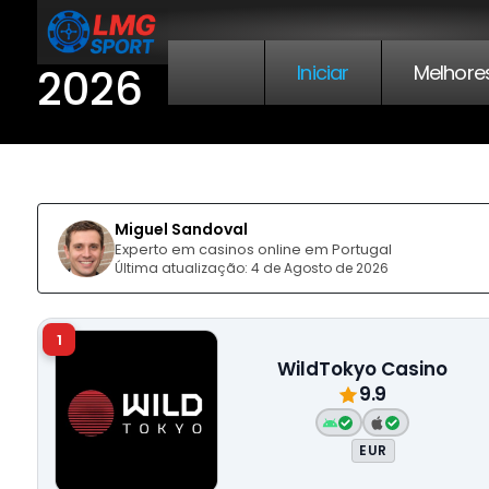
Skip
Melhores Casinos On
to
content
2026
Iniciar
Melhore
Miguel Sandoval
Experto em casinos online em Portugal
Última atualização: 4 de Agosto de 2026
1
WildTokyo Casino
9.9
EUR