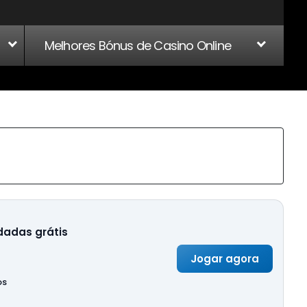
 Atualizado para
Melhores Bónus de Casino Online
dadas grátis
Jogar agora
os