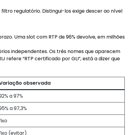
ro regulatório. Distingui-los exige descer ao nível
 prazo. Uma slot com RTP de 96% devolve, em milhões
atórios independentes. Os três nomes que aparecem
refere “RTP certificado por GLI”, está a dizer que
Variação observada
92% a 97%
95% a 97,3%
fixo
fixo (evitar)