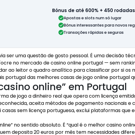
Bónus de até 600% + 450 rodadas
Apostas e slots num só lugar
Bónus interessantes para novos reg
Transações rápidas e seguras
ia ser uma questão de gosto pessoal. É uma decisão técni
ocre no mercado de casino online portugal — sem ranki
dar ao leitor o quadro analítico para classificar por si os
s portugal das melhores casas de jogo online portugal 
casino online” em Portugal
ma de jogo a dinheiro real que opera com licença emitida
 reconhecida, aceita métodos de pagamento nacionais e
clui casas sem licença portuguesa, exclui plataformas qu
line” no sentido absoluto. É “qual é o melhor casino onli
 quem deposita 20 euros por mês tem necessidades difere