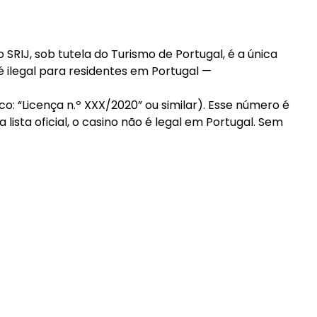
 SRIJ, sob tutela do Turismo de Portugal, é a única
 é ilegal para residentes em Portugal —
co: “Licença n.º XXX/2020” ou similar). Esse número é
lista oficial, o casino não é legal em Portugal. Sem