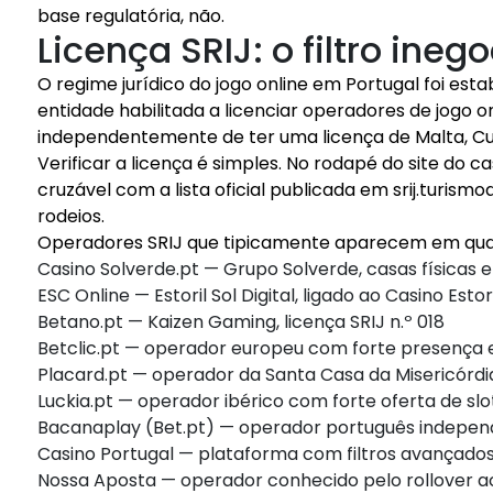
base regulatória, não.
Licença SRIJ: o filtro ineg
O regime jurídico do jogo online em Portugal foi esta
entidade habilitada a licenciar operadores de jogo on
independentemente de ter uma licença de Malta, Cur
Verificar a licença é simples. No rodapé do site do c
cruzável com a lista oficial publicada em srij.turism
rodeios.
Operadores SRIJ que tipicamente aparecem em qual
Casino Solverde.pt — Grupo Solverde, casas físicas 
ESC Online — Estoril Sol Digital, ligado ao Casino Estori
Betano.pt — Kaizen Gaming, licença SRIJ n.º 018
Betclic.pt — operador europeu com forte presença
Placard.pt — operador da Santa Casa da Misericórdi
Luckia.pt — operador ibérico com forte oferta de slo
Bacanaplay (Bet.pt) — operador português indepe
Casino Portugal — plataforma com filtros avançados
Nossa Aposta — operador conhecido pelo rollover a