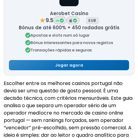
Aerobet Casino
9.5
EUR
Bónus de até 600% + 450 rodadas grátis
Apostas e slots num só lugar
Bónus interessantes para novos registos
Transações rápidas e seguras
Jogar agora
Escolher entre os melhores casinos portugal não
devia ser uma questão de gosto pessoal. É uma
decisão técnica, com critérios mensuráveis. Este guia
analisa o que separa um operador sério de um
operador medíocre no mercado de casino online
portugal — sem rankings forçados, sem operador
“vencedor” pré-escolhido, sem pressão comercial. A
ideia é simples: dar ao leitor o quadro analítico para