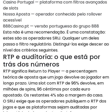
Casino Portugal — plataforma com filtros avançados
de slots
Nossa Aposta — operador conhecido pelo rollover
acessível
888Casino.pt — versão portuguesa do grupo 888
Esta não é uma recomendação. É uma constatação:
estes são os operadores SRIJ. Qualquer um deles
passa o filtro regulatório. Distingui-los exige descer ao
nível dos critérios seguintes.
RTP e auditoria: o que está por
trás dos números
RTP significa Return to Player — a percentagem
teórica de aposta que um jogo devolve ao jogador em
longo prazo. Uma slot com RTP de 96% devolve, em
milhões de spins, 96 cêntimos por cada euro
apostado. Os restantes 4% são a margem da casa.
O SRIJ exige que os operadores publiquem o RTP dos
jogos e que as plataformas sejam auditadas por