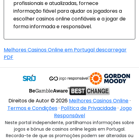
profissionais e atualizadas, fornece
informação fiável para ajudar os jogadores a
escolher casinos online confiáveis e a jogar de
forma informada e responsável.
Melhores Casinos Online em Portugal descarregar
PDF
Direitos de Autor © 2026
Melhores Casinos Online
·
Termos e Condições
·
Política de Privacidade
·
Jogo
Responsável
Neste portal independente, partilhamos informações sobre
jogos e bónus de casinos online legais em Portugal.
Recorda-te de que as promoções podem ser alteradas ou