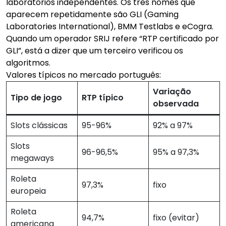
laboratórios independentes. Os três nomes que
aparecem repetidamente são GLI (Gaming
Laboratories International), BMM Testlabs e eCogra.
Quando um operador SRIJ refere “RTP certificado por
GLI”, está a dizer que um terceiro verificou os
algoritmos.
Valores típicos no mercado português:
Variação
Tipo de jogo
RTP típico
observada
Slots clássicas
95-96%
92% a 97%
Slots
96-96,5%
95% a 97,3%
megaways
Roleta
97,3%
fixo
europeia
Roleta
94,7%
fixo (evitar)
americana