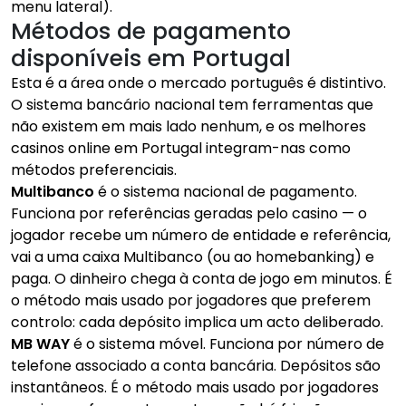
menu lateral).
Métodos de pagamento
disponíveis em Portugal
Esta é a área onde o mercado português é distintivo.
O sistema bancário nacional tem ferramentas que
não existem em mais lado nenhum, e os melhores
casinos online em Portugal integram-nas como
métodos preferenciais.
Multibanco
é o sistema nacional de pagamento.
Funciona por referências geradas pelo casino — o
jogador recebe um número de entidade e referência,
vai a uma caixa Multibanco (ou ao homebanking) e
paga. O dinheiro chega à conta de jogo em minutos. É
o método mais usado por jogadores que preferem
controlo: cada depósito implica um acto deliberado.
MB WAY
é o sistema móvel. Funciona por número de
telefone associado a conta bancária. Depósitos são
instantâneos. É o método mais usado por jogadores