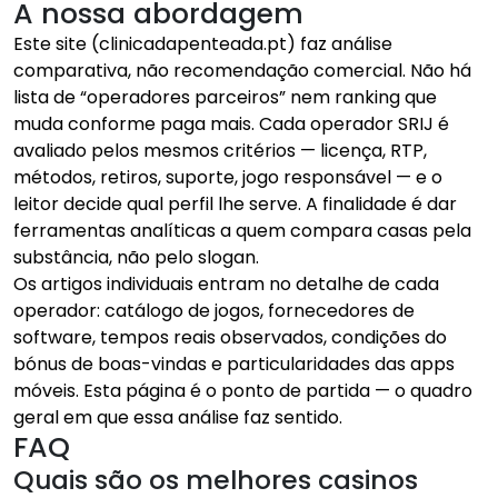
A nossa abordagem
Este site (clinicadapenteada.pt) faz análise
comparativa, não recomendação comercial. Não há
lista de “operadores parceiros” nem ranking que
muda conforme paga mais. Cada operador SRIJ é
avaliado pelos mesmos critérios — licença, RTP,
métodos, retiros, suporte, jogo responsável — e o
leitor decide qual perfil lhe serve. A finalidade é dar
ferramentas analíticas a quem compara casas pela
substância, não pelo slogan.
Os artigos individuais entram no detalhe de cada
operador: catálogo de jogos, fornecedores de
software, tempos reais observados, condições do
bónus de boas-vindas e particularidades das apps
móveis. Esta página é o ponto de partida — o quadro
geral em que essa análise faz sentido.
FAQ
Quais são os melhores casinos