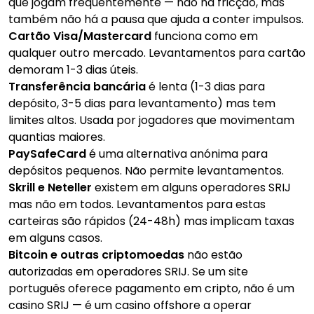
que jogam frequentemente — não há fricção, mas
também não há a pausa que ajuda a conter impulsos.
Cartão Visa/Mastercard
funciona como em
qualquer outro mercado. Levantamentos para cartão
demoram 1-3 dias úteis.
Transferência bancária
é lenta (1-3 dias para
depósito, 3-5 dias para levantamento) mas tem
limites altos. Usada por jogadores que movimentam
quantias maiores.
PaySafeCard
é uma alternativa anónima para
depósitos pequenos. Não permite levantamentos.
Skrill e Neteller
existem em alguns operadores SRIJ
mas não em todos. Levantamentos para estas
carteiras são rápidos (24-48h) mas implicam taxas
em alguns casos.
Bitcoin e outras criptomoedas
não estão
autorizadas em operadores SRIJ. Se um site
português oferece pagamento em cripto, não é um
casino SRIJ — é um casino offshore a operar