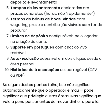
depósito e levantamento
Tempos de levantamento
declarados em
prazos concretos (horas, não “rapidamente”)
Termos do bónus de boas-vindas
com
wagering, prazo e contribuição visíveis sem ter de
procurar
Limites de depósito
configuráveis pelo jogador
na criação da conta
Suporte em português
com chat ao vivo
testável
Auto-exclusão
acessível em dois cliques desde a
área pessoal
Histórico de transacções
descarregável (CSV
ou PDF)
Se algum destes pontos falha, isso não significa
automaticamente que o operador é mau — pode
significar que privilegia outras áreas. Mas significa que
vale a pena pensar antes de mover dinheiro para lá.