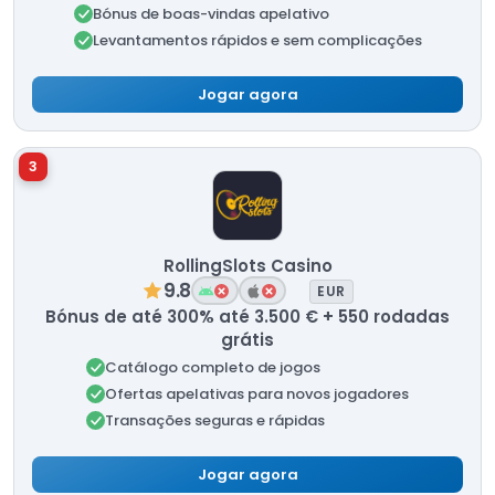
Bónus de boas-vindas apelativo
Levantamentos rápidos e sem complicações
Jogar agora
3
RollingSlots Casino
9.8
EUR
Bónus de até 300% até 3.500 € + 550 rodadas
grátis
Catálogo completo de jogos
Ofertas apelativas para novos jogadores
Transações seguras e rápidas
Jogar agora