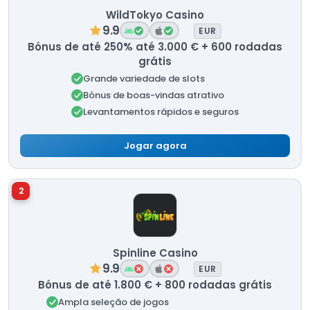
WildTokyo Casino
9.9
EUR
Bónus de até 250% até 3.000 € + 600 rodadas
grátis
Grande variedade de slots
Bónus de boas-vindas atrativo
Levantamentos rápidos e seguros
Jogar agora
2
Spinline Casino
9.9
EUR
Bónus de até 1.800 € + 800 rodadas grátis
Ampla seleção de jogos