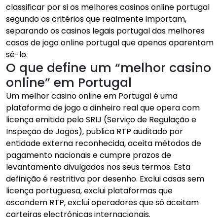
classificar por si os melhores casinos online portugal
segundo os critérios que realmente importam,
separando os casinos legais portugal das melhores
casas de jogo online portugal que apenas aparentam
sê-lo.
O que define um “melhor casino
online” em Portugal
Um melhor casino online em Portugal é uma
plataforma de jogo a dinheiro real que opera com
licença emitida pelo SRIJ (Serviço de Regulação e
Inspeção de Jogos), publica RTP auditado por
entidade externa reconhecida, aceita métodos de
pagamento nacionais e cumpre prazos de
levantamento divulgados nos seus termos. Esta
definição é restritiva por desenho. Exclui casas sem
licença portuguesa, exclui plataformas que
escondem RTP, exclui operadores que só aceitam
carteiras electrónicas internacionais.