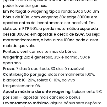
poder levantar ganhos.
Em Portugal, o wagering típico ronda 20x a 50x. Um
bónus de 100€ com wagering 30x exige 3000€ em
apostas antes do levantamento ser possível. Em
slots com RTP 96%, a perda matemática esperada
dessas 3000€ em apostas é cerca de 120€. Ou seja:
matematicamente, o bónus “de 100€” pode custar
mais do que vale.
Pontos a verificar nos termos do bónus:
Wagering
: 20x é generoso, 35x é normal, 50x é
apertado
Prazo
: 7 dias é apertado, 30 dias é razoável
Contribuição por jogo
: slots normalmente 100%,
blackjack 10-20%, roleta 0-10%, ao vivo
frequentemente 0%
Aposta máxima durante wagering
: tipicamente 5€
por spin — apostar mais cancela o bónus
Levantamento máximo
: alguns bónus sem depósito