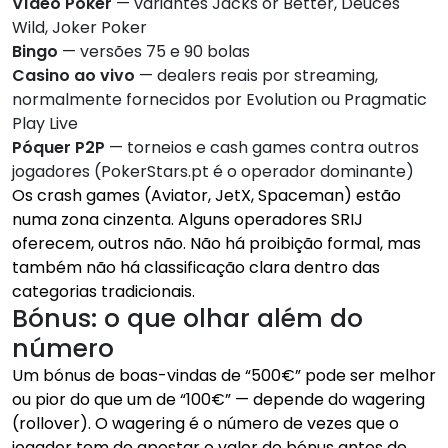
Vídeo Póker
— variantes Jacks or Better, Deuces
Wild, Joker Poker
Bingo
— versões 75 e 90 bolas
Casino ao vivo
— dealers reais por streaming,
normalmente fornecidos por Evolution ou Pragmatic
Play Live
Póquer P2P
— torneios e cash games contra outros
jogadores (PokerStars.pt é o operador dominante)
Os crash games (Aviator, JetX, Spaceman) estão
numa zona cinzenta. Alguns operadores SRIJ
oferecem, outros não. Não há proibição formal, mas
também não há classificação clara dentro das
categorias tradicionais.
Bónus: o que olhar além do
número
Um bónus de boas-vindas de “500€” pode ser melhor
ou pior do que um de “100€” — depende do wagering
(rollover). O wagering é o número de vezes que o
jogador tem de apostar o valor do bónus antes de