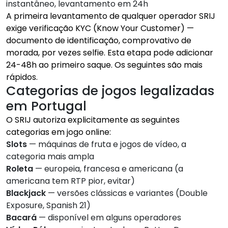
instantâneo, levantamento em 24h
A primeira levantamento de qualquer operador SRIJ
exige verificação KYC (Know Your Customer) —
documento de identificação, comprovativo de
morada, por vezes selfie. Esta etapa pode adicionar
24-48h ao primeiro saque. Os seguintes são mais
rápidos.
Categorias de jogos legalizadas
em Portugal
O SRIJ autoriza explicitamente as seguintes
categorias em jogo online:
Slots
— máquinas de fruta e jogos de vídeo, a
categoria mais ampla
Roleta
— europeia, francesa e americana (a
americana tem RTP pior, evitar)
Blackjack
— versões clássicas e variantes (Double
Exposure, Spanish 21)
Bacará
— disponível em alguns operadores